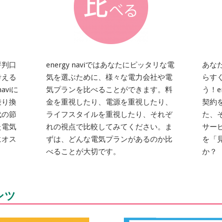
評判口
energy naviではあなたにピッタリな電
あな
考える
気を選ぶために、様々な電力会社や電
らす
aviに
気プランを比べることができます。料
う！e
乗り換
金を重視したり、電源を重視したり、
契約
代の節
ライフスタイルを重視したり、それぞ
た、
た電気
れの視点で比較してみてください。ま
サー
にオス
ずは、どんな電気プランがあるのか比
を「
べることが大切です。
か？
ンツ