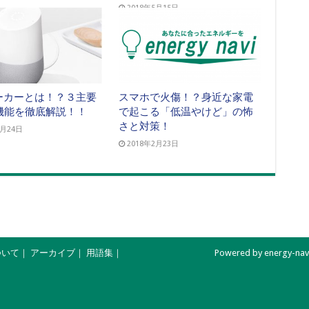
2018年5月15日
ピーカーとは！？３主要
スマホで火傷！？身近な家電
機能を徹底解説！！
で起こる「低温やけど」の怖
さと対策！
2月24日
2018年2月23日
ついて
｜
アーカイブ
｜
用語集
｜
Powered by energy-navi