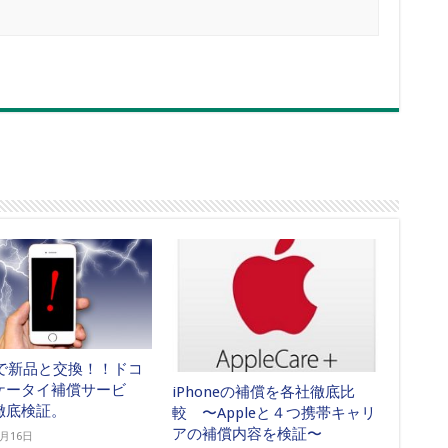
円で新品と交換！！ドコ
ケータイ補償サービ
iPhoneの補償を各社徹底比
徹底検証。
較 〜Appleと４つ携帯キャリ
アの補償内容を検証〜
5月16日