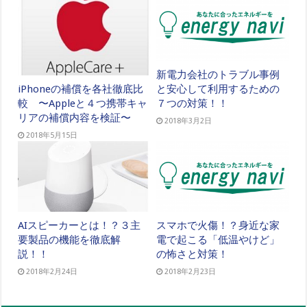
新電力会社のトラブル事例
と安心して利用するための
iPhoneの補償を各社徹底比
７つの対策！！
較 〜Appleと４つ携帯キャ
リアの補償内容を検証〜
2018年3月2日
2018年5月15日
AIスピーカーとは！？３主
スマホで火傷！？身近な家
要製品の機能を徹底解
電で起こる「低温やけど」
説！！
の怖さと対策！
2018年2月24日
2018年2月23日