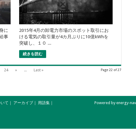
身に
2015年4月の卸電力市場のスポット取引にお
給事
ける電気の取引量が4カ月ぶりに10億kWhを
突破し、１０ ...
続きを読む
24
»
...
Last »
Page 22 of 27
ついて
｜
アーカイブ
｜
用語集
｜
Powered by energy-navi