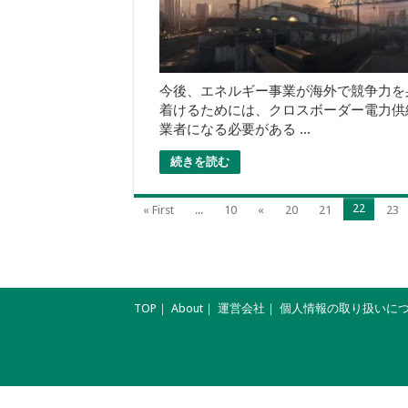
今後、エネルギー事業が海外で競争力を
着けるためには、クロスボーダー電力供
業者になる必要がある ...
続きを読む
22
« First
...
10
«
20
21
23
TOP
｜
About
｜
運営会社
｜
個人情報の取り扱いに