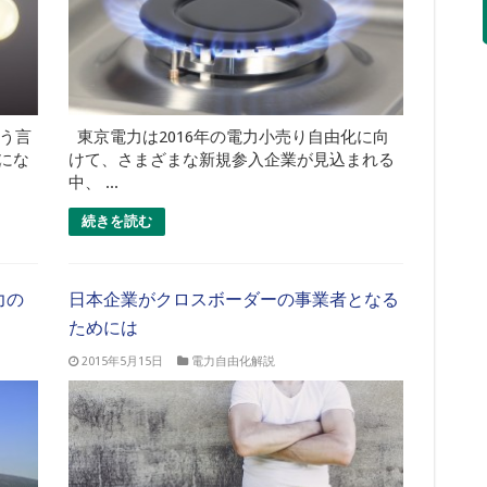
いう言
東京電力は2016年の電力小売り自由化に向
にな
けて、さまざまな新規参入企業が見込まれる
中、 ...
続きを読む
力の
日本企業がクロスボーダーの事業者となる
ためには
2015年5月15日
電力自由化解説