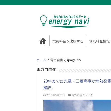
電気料金を比較する
電気料金情報
ホーム
/
電力自由化
(page 22)
電力自由化
29年までに九電・三菱商事が地熱発
建設。
2015年5月20日
電力市場ニュース