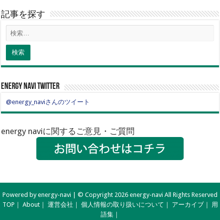
記事を探す
energy navi twitter
@energy_naviさんのツイート
energy naviに関するご意見・ご質問
Powered by energy-navi | © Copyright 2026 energy-navi All Rights Reserved
TOP
｜
About
｜
運営会社
｜
個人情報の取り扱いについて
｜
アーカイブ
｜
用
語集
｜