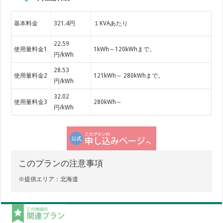
基本料金
321.4円
１KVAあたり
22.59
使用量料金1
1kWh～120kWhまで。
円/kWh
28.53
使用量料金2
121kWh～ 280kWhまで。
円/kWh
32.02
使用量料金3
280kWh～
円/kWh
このプランの注意事項
※提供エリア：北海道