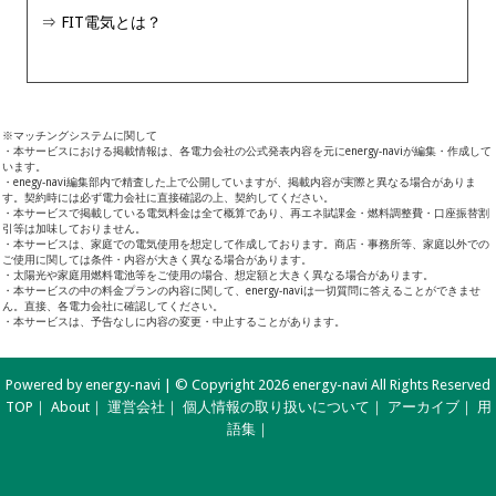
FIT電気とは？
※マッチングシステムに関して
・本サービスにおける掲載情報は、各電力会社の公式発表内容を元にenergy-naviが編集・作成して
います。
・enegy-navi編集部内で精査した上で公開していますが、掲載内容が実際と異なる場合がありま
す。契約時には必ず電力会社に直接確認の上、契約してください。
・本サービスで掲載している電気料金は全て概算であり、再エネ賦課金・燃料調整費・口座振替割
引等は加味しておりません。
・本サービスは、家庭での電気使用を想定して作成しております。商店・事務所等、家庭以外での
ご使用に関しては条件・内容が大きく異なる場合があります。
・太陽光や家庭用燃料電池等をご使用の場合、想定額と大きく異なる場合があります。
・本サービスの中の料金プランの内容に関して、energy-naviは一切質問に答えることができませ
ん。直接、各電力会社に確認してください。
・本サービスは、予告なしに内容の変更・中止することがあります。
Powered by energy-navi | © Copyright 2026 energy-navi All Rights Reserved
TOP
｜
About
｜
運営会社
｜
個人情報の取り扱いについて
｜
アーカイブ
｜
用
語集
｜