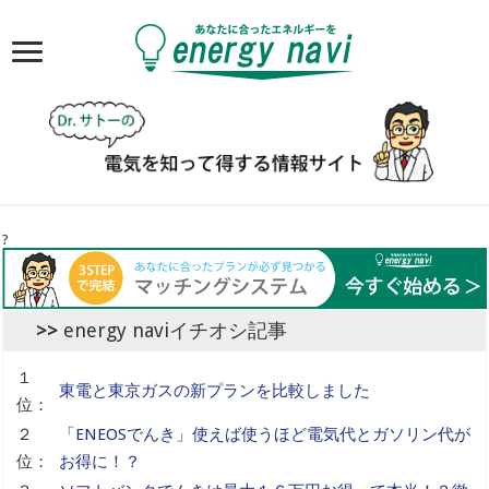
?
energy naviイチオシ記事
１
東電と東京ガスの新プランを比較しました
位：
２
「ENEOSでんき」使えば使うほど電気代とガソリン代が
位：
お得に！？