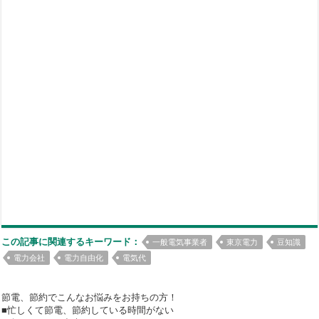
この記事に関連するキーワード：
一般電気事業者
東京電力
豆知識
電力会社
電力自由化
電気代
節電、節約でこんなお悩みをお持ちの方！
■忙しくて節電、節約している時間がない