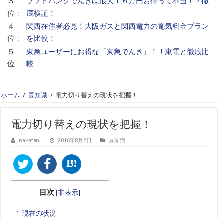
３
ソフトバンクでんきは最大１６万円お得って本当！？徹
位：
底検証！
４
関西在住者必見！大阪ガスと関西電力の電気料金プラン
位：
を比較！
５
東急ユーザーにお得な「東急でんき」！！東電と徹底比
位：
較
ホーム
/
豆知識
/
電力切り替えの現状を把握！
電力切り替えの現状を把握！
nakatani
2016年8月2日
豆知識
B!
目次
[
非表示
]
1
現在の状況