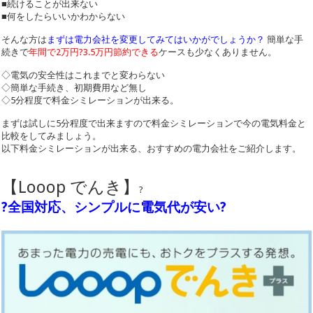
■続けることが出来ない
■何をしたらいいかわからない
そんな方は
まずは電力会社を変更してみてはいかがでしょうか？
簡単な手
続きで
年間で2万円?3.5万円節約できる
ケースも少なくありません。
◇電気の安全性はこれまでと変わらない
◇簡単な手続き、初期費用など無し
◇5分程度で料金シミレーションが出来る。
まずは試しに5分程度で出来ますので料金シミレーションで今の電気料金と
比較をしてみましょう。
以下料金シミレーションが出来る、おすすめの電力会社をご紹介します。
【Looop でんき】
?
?全国対応、シンプルに電気代が安い?