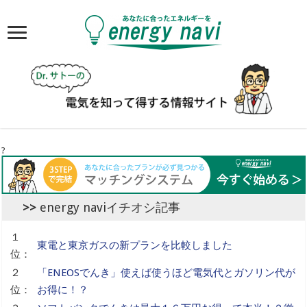
?
energy naviイチオシ記事
１
東電と東京ガスの新プランを比較しました
位：
２
「ENEOSでんき」使えば使うほど電気代とガソリン代が
位：
お得に！？