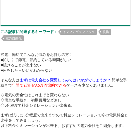
この記事に関連するキーワード：
インフォグラフィック
提携
電力自由化
節電、節約でこんなお悩みをお持ちの方！
■忙しくて節電、節約している時間がない
■続けることが出来ない
■何をしたらいいかわからない
そんな方は
まずは電力会社を変更してみてはいかがでしょうか？
簡単な手
続きで
年間で2万円?3.5万円節約できる
ケースも少なくありません。
◇電気の安全性はこれまでと変わらない
◇簡単な手続き、初期費用など無し
◇5分程度で料金シミレーションが出来る。
まずは試しに5分程度で出来ますので料金シミレーションで今の電気料金と
比較をしてみましょう。
以下料金シミレーションが出来る、おすすめの電力会社をご紹介します。