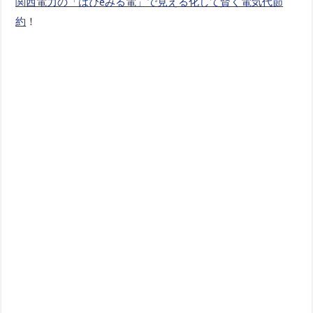
関西電力の「はぴeみる電」で見える化して賢く電気代節
約
！