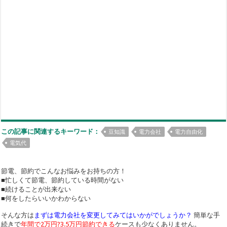
この記事に関連するキーワード：
豆知識
電力会社
電力自由化
電気代
節電、節約でこんなお悩みをお持ちの方！
■忙しくて節電、節約している時間がない
■続けることが出来ない
■何をしたらいいかわからない
そんな方は
まずは電力会社を変更してみてはいかがでしょうか？
簡単な手
続きで
年間で2万円?3.5万円節約できる
ケースも少なくありません。