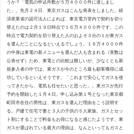
うか？「電気の申込件数が５万４０００件に達しまし
た」。先月２４日、東京ガスはこんな発表をしました。経
済産業省の認可法人によれば、東京電力管内で契約を切り
替えたのは２月１９日時点で１６万４０００件です。この
時点で電力契約を切り替えた人のおよそ３分の１が東ガス
を選んだことになるといえるでしょう。１６万４０００件
の中身は東電の新メニューを選んだ人も含まれる（実数は
公表せず）ため、東電との比較は難しいが、少なくとも新
規参入者の中では、東ガスが今のところ最も顧客獲得に成
功しているといえそうです。「これまで安心してガスを使
ってきたから、電気も任せたいと思った」。東ガスが先行
予約を開始した１月４日。申し込み第１号となった東京都
町田市在住の男性は、東ガスを選んだ理由をこう説明す
る。戸建て住宅で妻と３人の子供の５人家族。ガスとセッ
ト割にすることで料金もお得になると感じたようです。東
ガスが選ばれている最大の理由は、なんといってもガスと