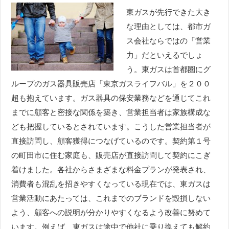
東ガスが先行できた大き
な理由としては、都市ガ
ス会社ならではの「営業
力」だといえるでしょ
う。東ガスは首都圏にグ
ループのガス器具販売店「東京ガスライフバル」を２００
超も抱えています。ガス器具の保安業務などを通じてこれ
までに顧客と密接な関係を築き、営業担当者は家族構成な
ども把握しているとされています。こうした営業担当者が
直接訪問し、顧客獲得につなげているのです。契約第１号
の町田市に住む家庭も、販売店が直接訪問して契約にこぎ
着けました。各社からさまざまな料金プランが発表され、
消費者も混乱を招きやすくなっている現在では、東ガスは
営業活動にあたっては、これまでのブランドを毀損しない
よう、顧客への説明が分かりやすくなるよう改善に努めて
います。例えば、東ガスは途中で他社に乗り換えても解約