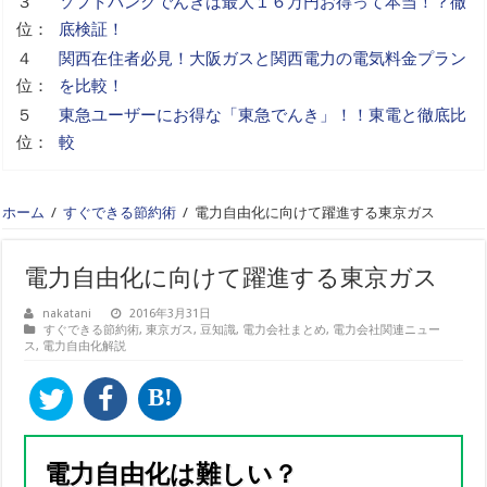
３
ソフトバンクでんきは最大１６万円お得って本当！？徹
位：
底検証！
４
関西在住者必見！大阪ガスと関西電力の電気料金プラン
位：
を比較！
５
東急ユーザーにお得な「東急でんき」！！東電と徹底比
位：
較
ホーム
/
すぐできる節約術
/
電力自由化に向けて躍進する東京ガス
電力自由化に向けて躍進する東京ガス
nakatani
2016年3月31日
すぐできる節約術
,
東京ガス
,
豆知識
,
電力会社まとめ
,
電力会社関連ニュー
ス
,
電力自由化解説
B!
電力自由化は難しい？