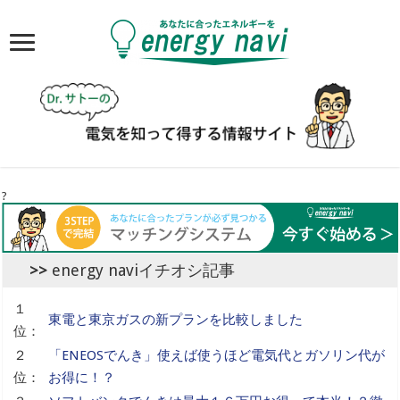
?
energy naviイチオシ記事
１
東電と東京ガスの新プランを比較しました
位：
２
「ENEOSでんき」使えば使うほど電気代とガソリン代が
位：
お得に！？