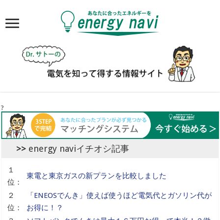
?
energy naviイチオシ記事
１
東電と東京ガスの新プランを比較しました
位：
２
「ENEOSでんき」使えば使うほど電気代とガソリン代が
位：
お得に！？