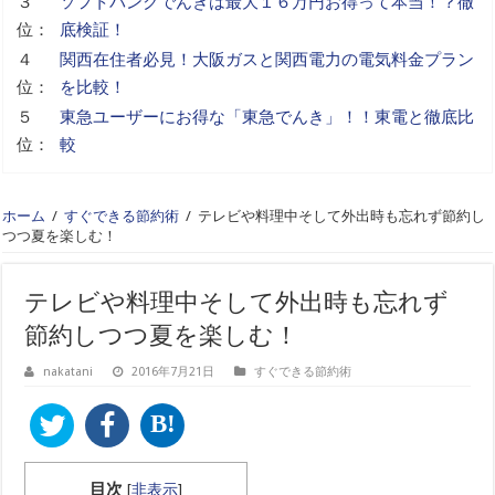
３
ソフトバンクでんきは最大１６万円お得って本当！？徹
位：
底検証！
４
関西在住者必見！大阪ガスと関西電力の電気料金プラン
位：
を比較！
５
東急ユーザーにお得な「東急でんき」！！東電と徹底比
位：
較
ホーム
/
すぐできる節約術
/
テレビや料理中そして外出時も忘れず節約し
つつ夏を楽しむ！
テレビや料理中そして外出時も忘れず
節約しつつ夏を楽しむ！
nakatani
2016年7月21日
すぐできる節約術
B!
目次
[
非表示
]