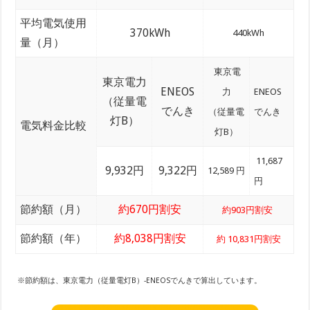
平均電気使用
370kWh
440kWh
量（月）
東京電
東京電力
ENEOS
力
ENEOS
（従量電
でんき
（従量電
でんき
灯B）
電気料金比較
灯B）
11,687
9,932円
9,322円
12,589 円
円
節約額（月）
約670円割安
約903円割安
節約額（年）
約8,038円割安
約 10,831円割安
※節約額は、東京電力（従量電灯B）-ENEOSでんきで算出しています。