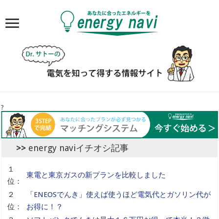
?
energy naviイチオシ記事
１
東電と東京ガスの新プランを比較しました
位：
２
「ENEOSでんき」使えば使うほど電気代とガソリン代が
位：
お得に！？