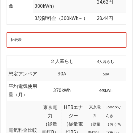
24.62円
金
300kWh）
3段階料金（300kWh～）
28.44円
比較表
２人暮らし
4人暮らし
想定アンペア
30A
50A
平均電気使用
370kWh
440kWh
量（月）
東京電
HTBエナ
東京電
Looopで
力
ジー
力
んき
（従量
（従量電
（従量
（おうち
電気料金比較
電灯B）
灯B5）
電灯B）
プラン）