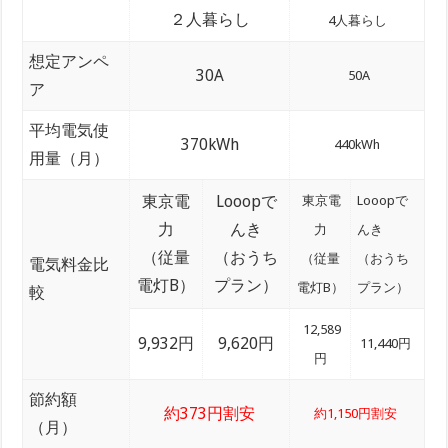
２人暮らし
4人暮らし
想定アンペ
30A
50A
ア
平均電気使
370kWh
440kWh
用量（月）
東京電
Looopで
東京電
Looopで
力
んき
力
んき
（従量
（おうち
（従量
（おうち
電気料金比
電灯B）
プラン）
電灯B）
プラン）
較
12,589
9,932円
9,620円
11,440円
円
節約額
約373円割安
約1,150円割安
（月）