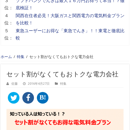
３
ソフトバンクでんきは最大１６万円お得って本当！？徹
位：
底検証！
４
関西在住者必見！大阪ガスと関西電力の電気料金プラン
位：
を比較！
５
東急ユーザーにお得な「東急でんき」！！東電と徹底比
位：
較
ホーム
/
特集
/
セット割がなくてもおトクな電力会社
セット割がなくてもおトクな電力会社
佐藤
2016年4月27日
特集
B!