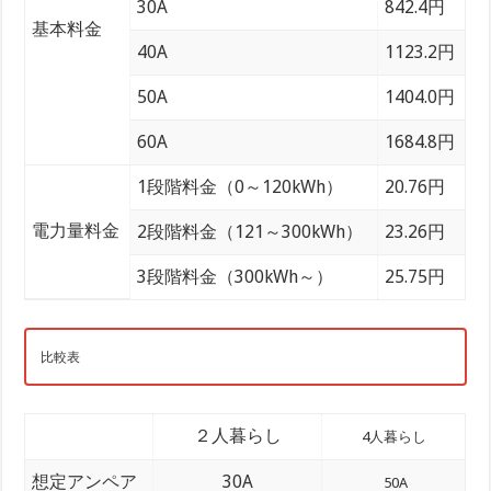
30A
842.4円
基本料金
40A
1123.2円
50A
1404.0円
60A
1684.8円
1段階料金（0～120kWh）
20.76円
電力量料金
2段階料金（121～300kWh）
23.26円
3段階料金（300kWh～）
25.75円
比較表
２人暮らし
4人暮らし
想定アンペア
30A
50A